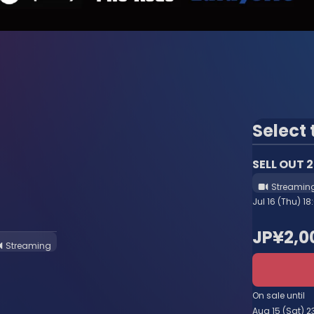
Select 
SELL OUT
Streamin
Jul 16 (Thu) 18
JP¥2,0
Streaming
On sale until
Aug 15 (Sat) 2