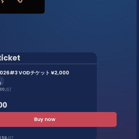
ticket
 2026#3 VODチケット ¥2,000
g
:00
JST
00
Buy now
3:59
JST