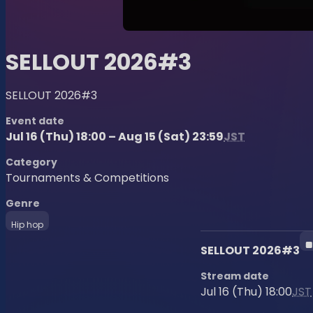
SELLOUT 2026#3
SELLOUT 2026#3
Event date
Jul 16 (Thu) 18:00 – Aug 15 (Sat) 23:59
JST
Category
Tournaments & Competitions
Genre
Hip hop
SELLOUT 2026#3
Stream date
Jul 16 (Thu) 18:00
JST