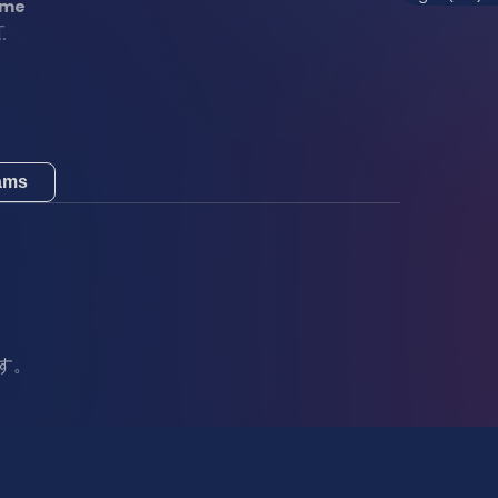
ime
T
eams
ます。
、
。